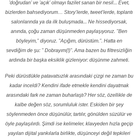
'doğrudan' ve 'açık' olmayı fazilet sanan bir nesil... Evet,
bizlerden bahsediyorum… Story’lerde, tweet’lerde, toplantı
salonlarında ya da ilk buluşmada... Ne hissediyorsak,
anında, çoğu zaman düşünmeden paylaşıyoruz. "Ben
böyleyim," diyoruz. "Açığım, dürüstüm.". Hatta en
sevdiğim de şu: " Dobrayım(!)". Ama bazen bu filtresizliğin
ardında bir başka eksiklik gizleniyor: düşünme zahmeti.
Peki dürüstlükle patavatsızlık arasındaki çizgi ne zaman bu
kadar inceldi? Kendini ifade etmekle kendini dayatmak
arasındaki fark ne zaman buharlaştı? Her söz, özellikle de
kalbe değen söz, sorumluluk ister. Eskiden bir şey
söylenmeden önce düşünülür, tartılır, gönülden süzülür ve
öyle paylaşılırdı. Şimdi ise kelimeler, klavyeden hızla geçip
yayılan dijital yankılarla birlikte, düşünceyi değil tepkileri