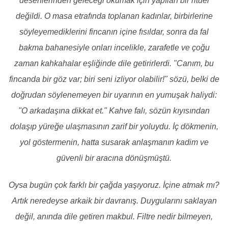
desenlerinden geleceği okumak için yapılan bir ritüel
değildi. O masa etrafında toplanan kadınlar, birbirlerine
söyleyemediklerini fincanın içine fısıldar, sonra da fal
bakma bahanesiyle onları incelikle, zarafetle ve çoğu
zaman kahkahalar eşliğinde dile getirirlerdi. "Canım, bu
fincanda bir göz var; biri seni izliyor olabilir!" sözü, belki de
doğrudan söylenemeyen bir uyarının en yumuşak haliydi:
"O arkadaşına dikkat et." Kahve falı, sözün kıyısından
dolaşıp yüreğe ulaşmasının zarif bir yoluydu. İç dökmenin,
yol göstermenin, hatta susarak anlaşmanın kadim ve
güvenli bir aracına dönüşmüştü.
Oysa bugün çok farklı bir çağda yaşıyoruz. İçine atmak mı?
Artık neredeyse arkaik bir davranış. Duygularını saklayan
değil, anında dile getiren makbul. Filtre nedir bilmeyen,