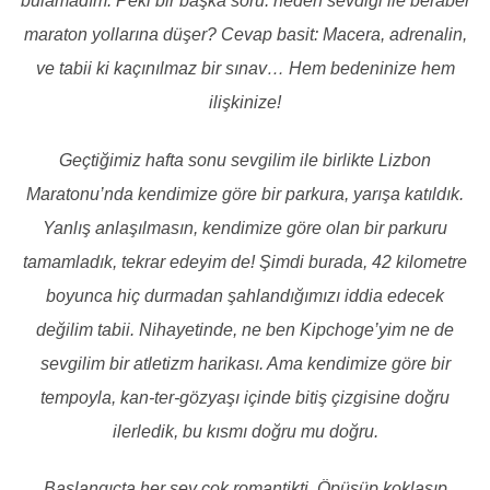
bulamadım. Peki bir başka soru: neden sevdiği ile beraber
maraton yollarına düşer? Cevap basit: Macera, adrenalin,
ve tabii ki kaçınılmaz bir sınav… Hem bedeninize hem
ilişkinize!
Geçtiğimiz hafta sonu sevgilim ile birlikte Lizbon
Maratonu’nda kendimize göre bir parkura, yarışa katıldık.
Yanlış anlaşılmasın, kendimize göre olan bir parkuru
tamamladık, tekrar edeyim de! Şimdi burada, 42 kilometre
boyunca hiç durmadan şahlandığımızı iddia edecek
değilim tabii. Nihayetinde, ne ben Kipchoge’yim ne de
sevgilim bir atletizm harikası. Ama kendimize göre bir
tempoyla, kan-ter-gözyaşı içinde bitiş çizgisine doğru
ilerledik, bu kısmı doğru mu doğru.
Başlangıçta her şey çok romantikti. Öpüşüp koklaşıp