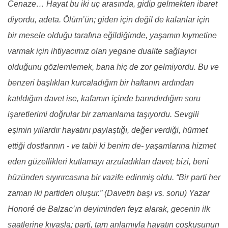
Cenaze…
Hayat bu iki uç arasında, gidip gelmekten ibaret
diyordu, adeta.
Ölüm’ün; giden için değil de kalanlar için
bir mesele olduğu tarafına eğildiğimde, yaşamın kıymetine
varmak için ihtiyacımız olan yegane dualite sağlayıcı
olduğunu gözlemlemek, bana hiç de zor gelmiyordu.
Bu ve
benzeri başlıkları kurcaladığım bir haftanın ardından
katıldığım davet ise, kafamın içinde barındırdığım soru
işaretlerimi doğrular bir zamanlama taşıyordu.
Sevgili
eşimin yıllardır hayatını paylaştığı, değer verdiği, hürmet
ettiği dostlarının - ve tabii ki benim de- yaşamlarına hizmet
eden güzellikleri kutlamayı arzuladıkları davet; bizi, beni
hüzünden sıyırırcasına bir vazife edinmiş oldu.
“Bir parti her
zaman iki partiden oluşur.”
(Davetin başı vs. sonu)
Yazar
Honoré de Balzac’ın deyiminden feyz alarak, gecenin ilk
saatlerine kıyasla; parti, tam anlamıyla hayatın coşkusunun