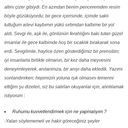
altını çizer gibiydi.
En azından benim penceremden resim
böyle gözüküyordu; b
ir gece içerisinde, i
çimde saklı
tuttuğum ailevi kaybımın yükü sırtımdan kalbime bir yol
aldı.
Sevgi ile, a
şk ile, g
önlünün ferahlığını baki tutan güzel
insanlar ile gece
kalbimde hoş bir sıcaklık bırakarak sona
erdi.
Sevgilimle, haylice özen gösterdiğimiz bir prensibin;
i
yi insanlarla birlikte olmanın, b
ir kez daha meyvesini
deneyimleyerek, anılarımıza, bir anıyı daha ekledik.
Yazımı
sonlandırırken; h
epimizin yoluna ışık olmasını temenni
ettiğim şu dizeleri, siz bu satırları okuyanlar için, alıntılamak
istiyorum :
Ruhumu kuvvetlendirmek için ne yapmalıyım ?
-Yalan söylememeli ve hakir göreceğiniz şeyler